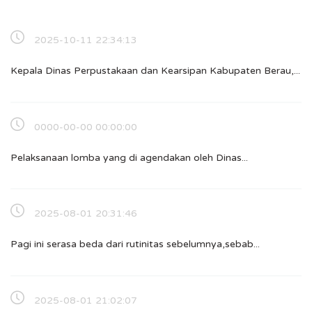
2025-10-11 22:34:13
Kepala Dinas Perpustakaan dan Kearsipan Kabupaten Berau,...
0000-00-00 00:00:00
Pelaksanaan lomba yang di agendakan oleh Dinas...
2025-08-01 20:31:46
Pagi ini serasa beda dari rutinitas sebelumnya,sebab...
2025-08-01 21:02:07